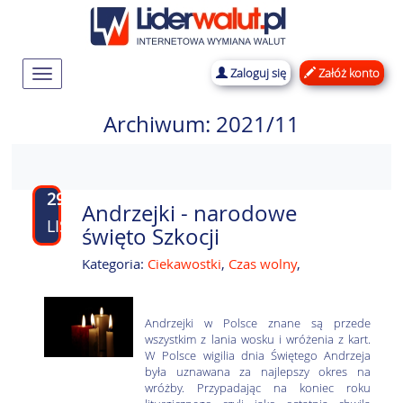
Zaloguj się
Załóż konto
Rozwiń
nawigację
Archiwum: 2021/11
29
Andrzejki - narodowe
LIS
święto Szkocji
Kategoria:
Ciekawostki
,
Czas wolny
,
Andrzejki w Polsce znane są przede
wszystkim z lania wosku i wróżenia z kart.
W Polsce wigilia dnia Świętego Andrzeja
była uznawana za najlepszy okres na
wróżby. Przypadając na koniec roku