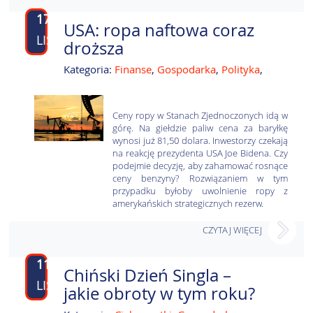
17
USA: ropa naftowa coraz
LIS
droższa
Kategoria:
Finanse
,
Gospodarka
,
Polityka
,
Ceny ropy w Stanach Zjednoczonych idą w
górę. Na giełdzie paliw cena za baryłkę
wynosi już 81,50 dolara. Inwestorzy czekają
na reakcję prezydenta USA Joe Bidena. Czy
podejmie decyzję, aby zahamować rosnące
ceny benzyny? Rozwiązaniem w tym
przypadku byłoby uwolnienie ropy z
amerykańskich strategicznych rezerw.
CZYTAJ WIĘCEJ
11
Chiński Dzień Singla –
LIS
jakie obroty w tym roku?