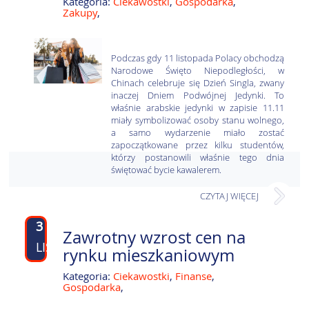
Kategoria:
Ciekawostki
,
Gospodarka
,
Zakupy
,
Podczas gdy 11 listopada Polacy obchodzą
Narodowe Święto Niepodległości, w
Chinach celebruje się Dzień Singla, zwany
inaczej Dniem Podwójnej Jedynki. To
właśnie arabskie jedynki w zapisie 11.11
miały symbolizować osoby stanu wolnego,
a samo wydarzenie miało zostać
zapoczątkowane przez kilku studentów,
którzy postanowili właśnie tego dnia
świętować bycie kawalerem.
CZYTAJ WIĘCEJ
3
Zawrotny wzrost cen na
LIS
rynku mieszkaniowym
Kategoria:
Ciekawostki
,
Finanse
,
Gospodarka
,