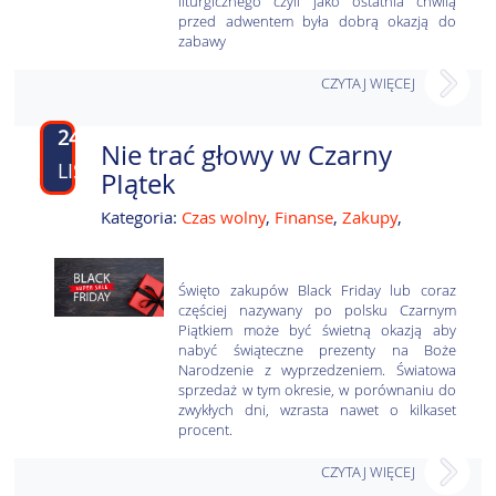
liturgicznego czyli jako ostatnia chwilą
przed adwentem była dobrą okazją do
zabawy
CZYTAJ WIĘCEJ
24
Nie trać głowy w Czarny
LIS
PIątek
Kategoria:
Czas wolny
,
Finanse
,
Zakupy
,
Święto zakupów Black Friday lub coraz
częściej nazywany po polsku Czarnym
Piątkiem może być świetną okazją aby
nabyć świąteczne prezenty na Boże
Narodzenie z wyprzedzeniem. Światowa
sprzedaż w tym okresie, w porównaniu do
zwykłych dni, wzrasta nawet o kilkaset
procent.
CZYTAJ WIĘCEJ