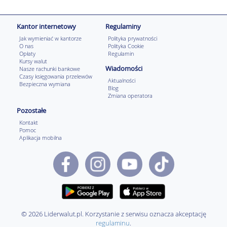
Kantor internetowy
Regulaminy
Jak wymieniać w kantorze
Polityka prywatności
O nas
Polityka Cookie
Opłaty
Regulamin
Kursy walut
Wiadomości
Nasze rachunki bankowe
Czasy księgowania przelewów
Aktualności
Bezpieczna wymiana
Blog
Zmiana operatora
Pozostałe
Kontakt
Pomoc
Aplikacja mobilna
© 2026 Liderwalut.pl. Korzystanie z serwisu oznacza akceptację
regulaminu
.