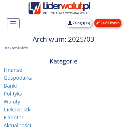
Zaloguj się
Załóż konto
Rozwiń
nawigację
Archiwum: 2025/03
Brak artykułów.
Kategorie
Finanse
Gospodarka
Banki
Polityka
Waluty
Ciekawostki
E-kantor
Aktualności