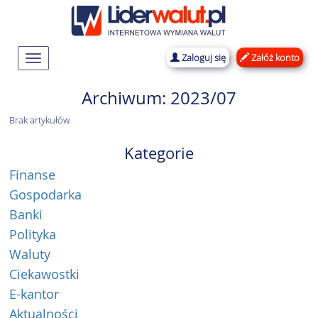
Zaloguj się
Załóż konto
Rozwiń
nawigację
Archiwum: 2023/07
Brak artykułów.
Kategorie
Finanse
Gospodarka
Banki
Polityka
Waluty
Ciekawostki
E-kantor
Aktualności