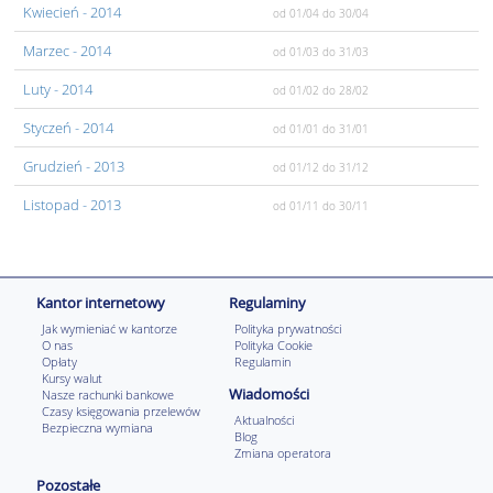
Kwiecień
- 2014
od 01/04
do 30/04
Marzec
- 2014
od 01/03
do 31/03
Luty
- 2014
od 01/02
do 28/02
Styczeń
- 2014
od 01/01
do 31/01
Grudzień
- 2013
od 01/12
do 31/12
Listopad
- 2013
od 01/11
do 30/11
Kantor internetowy
Regulaminy
Jak wymieniać w kantorze
Polityka prywatności
O nas
Polityka Cookie
Opłaty
Regulamin
Kursy walut
Wiadomości
Nasze rachunki bankowe
Czasy księgowania przelewów
Aktualności
Bezpieczna wymiana
Blog
Zmiana operatora
Pozostałe