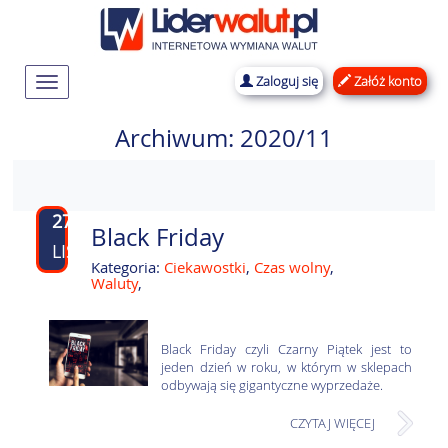
Zaloguj się
Załóż konto
Rozwiń
nawigację
Archiwum: 2020/11
27
Black Friday
LIS
Kategoria:
Ciekawostki
,
Czas wolny
,
Waluty
,
Black Friday czyli Czarny Piątek jest to
jeden dzień w roku, w którym w sklepach
odbywają się gigantyczne wyprzedaże.
CZYTAJ WIĘCEJ