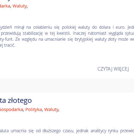
darka
,
Waluty
,
tydzień minął na osłabieniu się polskiej waluty do dolara i euro. Je
 przewidują stabilizację w tej kwestii. Inaczej natomiast wygląda sytu
łoty-funt. Ze względu na umacnianie się brytyjskiej waluty złoty może w
j tracić.
CZYTAJ WIĘCEJ
a złotego
Gospodarka
,
Polityka
,
Waluty
,
aluta umacnia się od dłuższego czasu, jednak analitycy rynku przewi