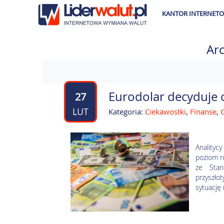
KANTOR INTERNET
Ar
Eurodolar decyduje 
27
LUT
Kategoria:
Ciekawostki
,
Finanse
,
Analitycy
poziom r
ze Sta
przyszło
sytuację