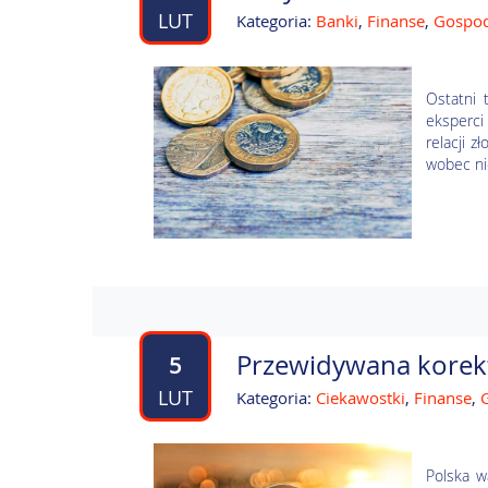
LUT
Kategoria:
Banki
,
Finanse
,
Gospo
Ostatni 
eksperci
relacji z
wobec nie
Przewidywana korekt
5
LUT
Kategoria:
Ciekawostki
,
Finanse
,
Polska w