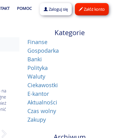
TAKT
POMOC
Zaloguj się
Załóż konto
Kategorie
Finanse
Gospodarka
Banki
Polityka
Waluty
Ciekawostki
o na
E-kantor
yjne
Aktualności
ież
nić
Czas wolny
Zakupy
Archiwum