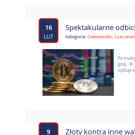
Spektakularne odbici
16
LUT
Kategoria:
Ciekawostki
,
Czas wol
Po trudn
górę. W 
szybuje w
Złoty kontra inne wa
9