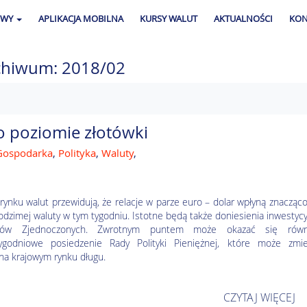
OWY
APLIKACJA MOBILNA
KURSY WALUT
AKTUALNOŚCI
KON
chiwum: 2018/02
o poziomie złotówki
Gospodarka
,
Polityka
,
Waluty
,
 rynku walut przewidują, że relacje w parze euro – dolar wpłyną znacząc
odzimej waluty w tym tygodniu. Istotne będą także doniesienia inwestyc
nów Zjednoczonych. Zwrotnym puntem może okazać się równ
tygodniowe posiedzenie Rady Polityki Pieniężnej, które może zmie
 na krajowym rynku długu.
CZYTAJ WIĘCEJ