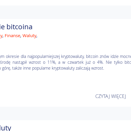
e bitcoina
ny
,
Finanse
,
Waluty
,
ym okresie dla najpopularniejszej kryptowaluty, bitcoin znów idzie moc
środę nastąpił wzrost o 11%, a w czwartek już o 4%. Nie tylko bitc
 górę, także inne popularne kryptowaluty zaliczają wzrost.
CZYTAJ WIĘCEJ
luty