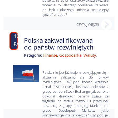
od stycznia 2015 roku. Złoty ukazuje też siłę
wobec euro. Dlaczego polska waluta wraca
do łask i dlaczego umacnia się kolejny
tydzień z rzędu?
CZYTAJ WIĘCEJ
16
Polska zakwalifikowana
PAŹ
do państw rozwiniętych
Kategoria:
Finanse
,
Gospodarka
,
Waluty
,
Polska nie jest już krajem rozwijającym się –
aktualnie zaliczamy się do rynków
rozwiniętych. Tak pod koniec września
uznał FTSE Russell, dostawca indeksów z
grupy London Stock Exchange. Jak co roku
dokonał klasyfikacji państw świata ze
względu na status rozwoju i przesunął
nasz kraj z grupy Emerging Markets do
grupy Developed Markets. Jakie
konsekwencje ma ta decyzja? Czy pod jej