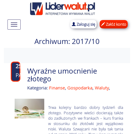
Zaloguj się
Załóż konto
Rozwiń
nawigację
Archiwum: 2017/10
25
Wyraźne umocnienie
PAŹ
złotego
Kategoria:
Finanse
,
Gospodarka
,
Waluty
,
Trwa kolejny bardzo dobry tydzień dla
złotego. Pozytywne wieści docierają także
do zadłużonych we frankach – kurs franka
w stosunku do złotówki jest wyjątkowo
niski. Waluta Szwajcarii nie była tak tania