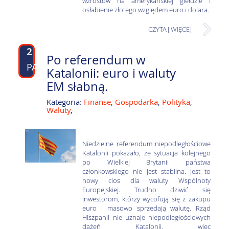
wzrostów na amerykańskiej giełdzie i
osłabienie złotego względem euro i dolara.
CZYTAJ WIĘCEJ
2
Po referendum w
PAŹ
Katalonii: euro i waluty
EM słabną.
Kategoria:
Finanse
,
Gospodarka
,
Polityka
,
Waluty
,
Niedzielne referendum niepodległościowe
Katalonii pokazało, że sytuacja kolejnego
po Wielkiej Brytanii państwa
członkowskiego nie jest stabilna. Jest to
nowy cios dla waluty Wspólnoty
Europejskiej. Trudno dziwić się
inwestorom, którzy wycofują się z zakupu
euro i masowo sprzedają walutę. Rząd
Hiszpanii nie uznaje niepodległościowych
dążeń Katalonii, więc