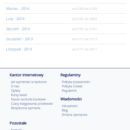
Marzec
- 2014
od 01/03
do 31/03
Luty
- 2014
od 01/02
do 28/02
Styczeń
- 2014
od 01/01
do 31/01
Grudzień
- 2013
od 01/12
do 31/12
Listopad
- 2013
od 01/11
do 30/11
Kantor internetowy
Regulaminy
Jak wymieniać w kantorze
Polityka prywatności
O nas
Polityka Cookie
Opłaty
Regulamin
Kursy walut
Wiadomości
Nasze rachunki bankowe
Czasy księgowania przelewów
Aktualności
Bezpieczna wymiana
Blog
Zmiana operatora
Pozostałe
Kontakt