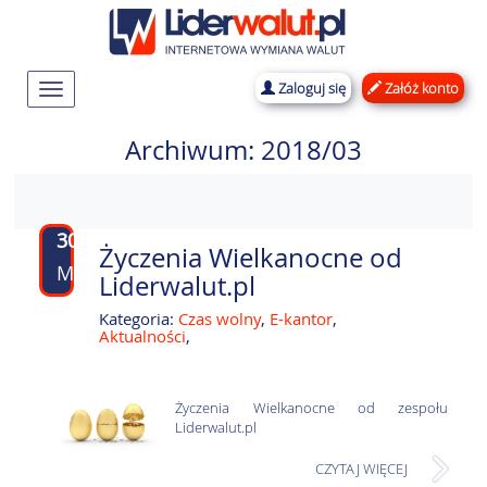
Zaloguj się
Załóż konto
Rozwiń
nawigację
Archiwum: 2018/03
30
Życzenia Wielkanocne od
MAR
Liderwalut.pl
Kategoria:
Czas wolny
,
E-kantor
,
Aktualności
,
Życzenia Wielkanocne od zespołu
Liderwalut.pl
CZYTAJ WIĘCEJ