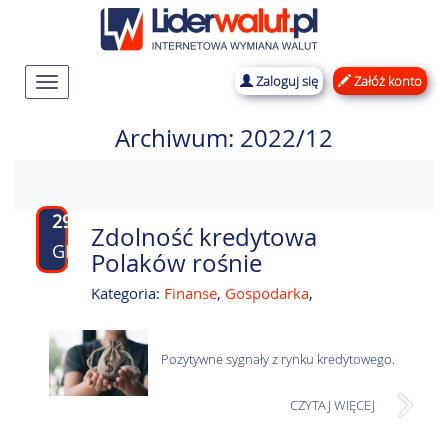
Zaloguj się
Załóż konto
Rozwiń
nawigację
Archiwum: 2022/12
29
Zdolność kredytowa
GRU
Polaków rośnie
Kategoria:
Finanse
,
Gospodarka
,
Pozytywne sygnały z rynku kredytowego.
CZYTAJ WIĘCEJ