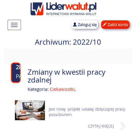
Zaloguj się
Załóż konto
Rozwiń
nawigację
Archiwum: 2022/10
28
Zmiany w kwestii pracy
PAŹ
zdalnej
Kategoria:
Ciekawostki
,
Jest nowy projekt ustawy dotyczącej pracy
poza biurem.
CZYTAJ WIĘCEJ