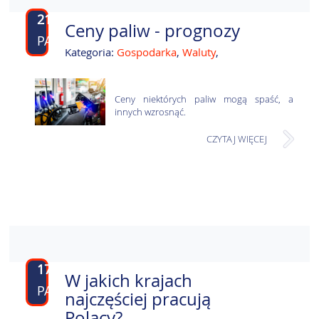
21
Ceny paliw - prognozy
PAŹ
Kategoria:
Gospodarka
,
Waluty
,
Ceny niektórych paliw mogą spaść, a
innych wzrosnąć.
CZYTAJ WIĘCEJ
17
W jakich krajach
PAŹ
najczęściej pracują
Polacy?