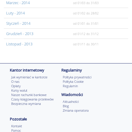
Marzec
- 2014
od 01/03
do 31/03
Luty
- 2014
od 01/02
do 28/02
Styczeń
- 2014
od 01/01
do 31/01
Grudzień
- 2013
od 01/12
do 31/12
Listopad
- 2013
od 01/11
do 30/11
Kantor internetowy
Regulaminy
Jak wymieniać w kantorze
Polityka prywatności
O nas
Polityka Cookie
Opłaty
Regulamin
Kursy walut
Wiadomości
Nasze rachunki bankowe
Czasy księgowania przelewów
Aktualności
Bezpieczna wymiana
Blog
Zmiana operatora
Pozostałe
Kontakt
Pomoc