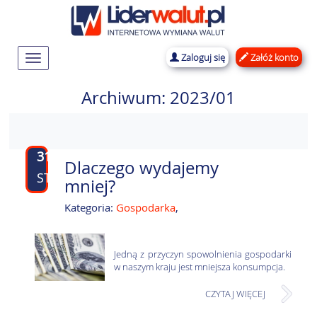
Zaloguj się
Załóż konto
Rozwiń
nawigację
Archiwum: 2023/01
31
Dlaczego wydajemy
STY
mniej?
Kategoria:
Gospodarka
,
Jedną z przyczyn spowolnienia gospodarki
w naszym kraju jest mniejsza konsumpcja.
CZYTAJ WIĘCEJ