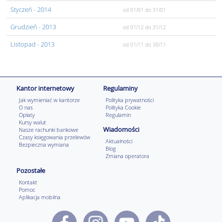
Styczeń
- 2014
od 01/01
do 31/01
Grudzień
- 2013
od 01/12
do 31/12
Listopad
- 2013
od 01/11
do 30/11
Kantor internetowy
Regulaminy
Jak wymieniać w kantorze
Polityka prywatności
O nas
Polityka Cookie
Opłaty
Regulamin
Kursy walut
Wiadomości
Nasze rachunki bankowe
Czasy księgowania przelewów
Aktualności
Bezpieczna wymiana
Blog
Zmiana operatora
Pozostałe
Kontakt
Pomoc
Aplikacja mobilna