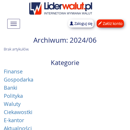
Zaloguj się
Załóż konto
Rozwiń
nawigację
Archiwum: 2024/06
Brak artykułów.
Kategorie
Finanse
Gospodarka
Banki
Polityka
Waluty
Ciekawostki
E-kantor
Aktualności