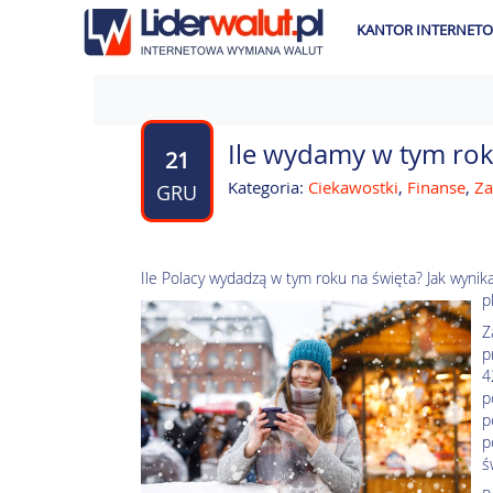
KANTOR INTERNET
Ile wydamy w tym rok
21
Kategoria:
Ciekawostki
,
Finanse
,
Za
GRU
Ile Polacy wydadzą w tym roku na święta? Jak wynik
p
Z
p
4
p
p
p
ś