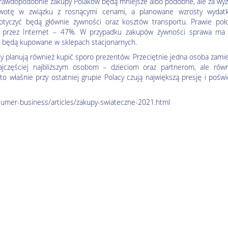
rawdopodobnie zakupy Polaków będą mniejsze albo podobne, ale za wyż
wotę w związku z rosnącymi cenami, a planowane wzrosty wydat
otyczyć będą głównie żywności oraz kosztów transportu. Prawie poł
 przez Internet – 47%. W przypadku zakupów żywności sprawa ma 
w będą kupowane w sklepach stacjonarnych.
y planują również kupić sporo prezentów. Przeciętnie jedna osoba zami
jczęściej najbliższym osobom – dzieciom oraz partnerom, ale równ
o właśnie przy ostatniej grupie Polacy czują największą presję i pośw
nsumer-business/articles/zakupy-swiateczne-2021.html