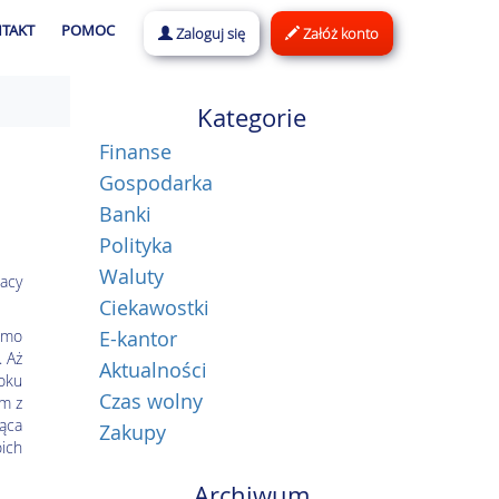
TAKT
POMOC
Zaloguj się
Załóż konto
Kategorie
Finanse
Gospodarka
Banki
Polityka
Waluty
lacy
Ciekawostki
imo
E-kantor
. Aż
Aktualności
roku
Czas wolny
ym z
ąca
Zakupy
ich
Archiwum