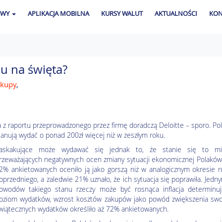
OWY
APLIKACJA MOBILNA
KURSY WALUT
AKTUALNOŚCI
KON
u na święta?
kupy
,
a z raportu przeprowadzonego przez firmę doradczą Deloitte – sporo. Po
lanują wydać o ponad 200zł więcej niż w zeszłym roku.
askakujące może wydawać się jednak to, że stanie się to m
rzeważających negatywnych ocen zmiany sytuacji ekonomicznej Polaków
2% ankietowanych oceniło ją jako gorszą niż w analogicznym okresie 
oprzedniego, a zaledwie 21% uznało, że ich sytuacja się poprawiła. Jedn
owodów takiego stanu rzeczy może być rosnąca inflacja determinuj
oziom wydatków, wzrost kosztów zakupów jako powód zwiększenia swo
wiątecznych wydatków określiło aż 72% ankietowanych.