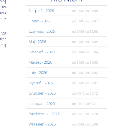
szą
ków
Sierpień
- 2026
od 01/08
do 31/08
owa
się
Lipiec
- 2026
od 01/07
do 31/07
Czerwiec
- 2026
od 01/06
do 30/06
erza
ież
Maj
- 2026
od 01/05
do 31/05
ięcą
Kwiecień
- 2026
od 01/04
do 30/04
Marzec
- 2026
od 01/03
do 31/03
Luty
- 2026
od 01/02
do 28/02
Styczeń
- 2026
od 01/01
do 31/01
Grudzień
- 2025
od 01/12
do 31/12
Listopad
- 2025
od 01/11
do 30/11
Pażdziernik
- 2025
od 01/10
do 31/10
Wrzesień
- 2025
od 01/09
do 30/09