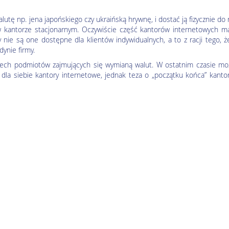
utę np. jena japońskiego czy ukraińską hrywnę, i dostać ją fizycznie do 
w kantorze stacjonarnym. Oczywiście część kantorów internetowych m
y nie są one dostępne dla klientów indywidualnych, a to z racji tego, 
ynie firmy.
trzech podmiotów zajmujących się wymianą walut. W ostatnim czasie mo
 dla siebie kantory internetowe, jednak teza o „początku końca” kant