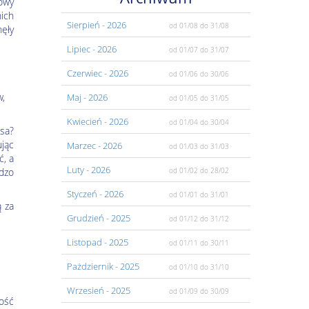
owy
nich
Sierpień
- 2026
od 01/08
do 31/08
ęły
Lipiec
- 2026
od 01/07
do 31/07
Czerwiec
- 2026
od 01/06
do 30/06
w,
Maj
- 2026
od 01/05
do 31/05
Kwiecień
- 2026
od 01/04
do 30/04
usa?
jąc
Marzec
- 2026
od 01/03
do 31/03
ć, a
Luty
- 2026
rdzo
od 01/02
do 28/02
Styczeń
- 2026
od 01/01
do 31/01
ą za
Grudzień
- 2025
od 01/12
do 31/12
Listopad
- 2025
od 01/11
do 30/11
Pażdziernik
- 2025
od 01/10
do 31/10
Wrzesień
- 2025
od 01/09
do 30/09
ość