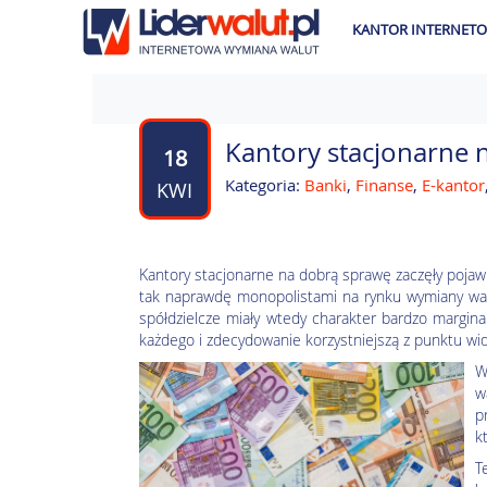
KANTOR INTERNET
Kantory stacjonarne 
18
Kategoria:
Banki
,
Finanse
,
E-kantor
KWI
Kantory stacjonarne na dobrą sprawę zaczęły poja
tak naprawdę monopolistami na rynku wymiany wal
spółdzielcze miały wtedy charakter bardzo margina
każdego i zdecydowanie korzystniejszą z punktu widze
W
w
p
k
T