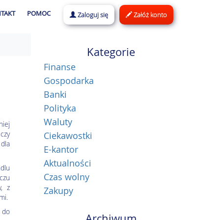
TAKT
POMOC
Zaloguj się
Załóż konto
Kategorie
Finanse
Gospodarka
Banki
Polityka
Waluty
niej
czy
Ciekawostki
 dla
E-kantor
Aktualności
dlu
Czas wolny
zczu
, z
Zakupy
mi.
 do
Archiwum