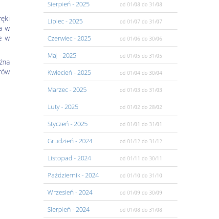
Sierpień
- 2025
od 01/08
do 31/08
ręki
Lipiec
- 2025
od 01/07
do 31/07
a w
że w
Czerwiec
- 2025
od 01/06
do 30/06
Maj
- 2025
od 01/05
do 31/05
żna
orów
Kwiecień
- 2025
od 01/04
do 30/04
Marzec
- 2025
od 01/03
do 31/03
Luty
- 2025
od 01/02
do 28/02
Styczeń
- 2025
od 01/01
do 31/01
Grudzień
- 2024
od 01/12
do 31/12
Listopad
- 2024
od 01/11
do 30/11
Pażdziernik
- 2024
od 01/10
do 31/10
Wrzesień
- 2024
od 01/09
do 30/09
Sierpień
- 2024
od 01/08
do 31/08