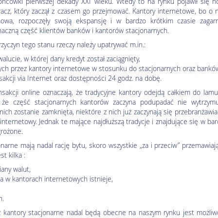
ońcówki pierwszej dekady XXI wieku. Wtedy to na rynku pojawił się n
racz, który zaczął z czasem go przejmować. Kantory internetowe, bo o 
owa, rozpoczęły swoją ekspansję i w bardzo krótkim czasie zagarn
naczną część klientów banków i kantorów stacjonarnych.
rzyczyn tego stanu rzeczy należy upatrywać m.in.:
lucie, w której dany kredyt został zaciągnięty,
ch przez kantory internetowe w stosunku do stacjonarnych oraz bankó
sakcji via Internet oraz dostępności 24 godz. na dobę.
ansakcji online oznaczają, że tradycyjne kantory odejdą całkiem do lam
 że część stacjonarnych kantorów zaczyna podupadać nie wytrzymu
ich zostanie zamknięta, niektóre z nich już zaczynają się przebranżawia
internetowy. Jednak te mające najdłuższą tradycje i znajdujące się w ba
grożone.
narne mają nadal rację bytu, skoro wszystkie „za i przeciw” przemawiaj
t kilka :
any walut,
na w kantorach internetowych istnieje,
h.
iż kantory stacjonarne nadal będą obecne na naszym rynku jest możliw