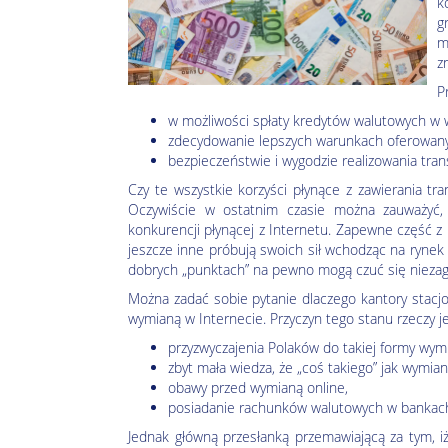
k
g
m
z
P
w możliwości spłaty kredytów walutowych w wa
zdecydowanie lepszych warunkach oferowany
bezpieczeństwie i wygodzie realizowania tran
Czy te wszystkie korzyści płynące z zawierania tr
Oczywiście w ostatnim czasie można zauważyć,
konkurencji płynącej z Internetu. Zapewne część z n
jeszcze inne próbują swoich sił wchodząc na rynek 
dobrych „punktach” na pewno mogą czuć się nieza
Można zadać sobie pytanie dlaczego kantory stacjo
wymianą w Internecie. Przyczyn tego stanu rzeczy jes
przyzwyczajenia Polaków do takiej formy wymi
zbyt mała wiedza, że „coś takiego” jak wymia
obawy przed wymianą online,
posiadanie rachunków walutowych w bankac
Jednak główną przesłanką przemawiającą za tym, 