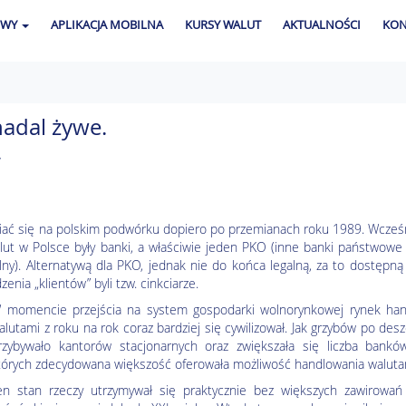
OWY
APLIKACJA MOBILNA
KURSY WALUT
AKTUALNOŚCI
KON
nadal żywe.
,
wiać się na polskim podwórku dopiero po przemianach roku 1989. Wcześ
ut w Polsce były banki, a właściwie jeden PKO (inne banki państwowe 
lny). Alternatywą dla PKO, jednak nie do końca legalną, za to dostępną
nia „klientów” byli tzw. cinkciarze.
 momencie przejścia na system gospodarki wolnorynkowej rynek han
alutami z roku na rok coraz bardziej się cywilizował. Jak grzybów po des
rzybywało kantorów stacjonarnych oraz zwiększała się liczba banków
tórych zdecydowana większość oferowała możliwość handlowania waluta
en stan rzeczy utrzymywał się praktycznie bez większych zawirowań