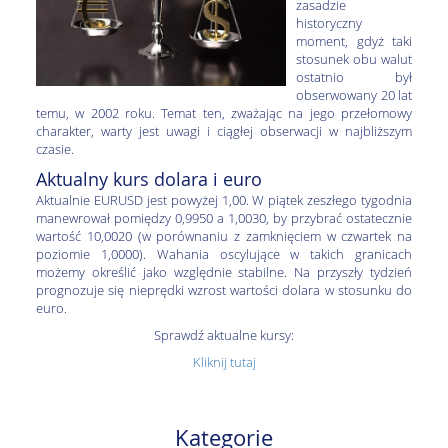
zasadzie
historyczny
moment, gdyż taki
stosunek obu walut
ostatnio był
obserwowany 20 lat
temu, w 2002 roku. Temat ten, zważając na jego przełomowy
charakter, warty jest uwagi i ciągłej obserwacji w najbliższym
czasie.
Aktualny kurs dolara i euro
Aktualnie EURUSD jest powyżej 1,00. W piątek zeszłego tygodnia
manewrował pomiędzy 0,9950 a 1,0030, by przybrać ostatecznie
wartość 10,0020 (w porównaniu z zamknięciem w czwartek na
poziomie 1,0000). Wahania oscylujące w takich granicach
możemy określić jako względnie stabilne. Na przyszły tydzień
prognozuje się nieprędki wzrost wartości dolara w stosunku do
euro.
Sprawdź aktualne kursy:
Kliknij tutaj
Kategorie