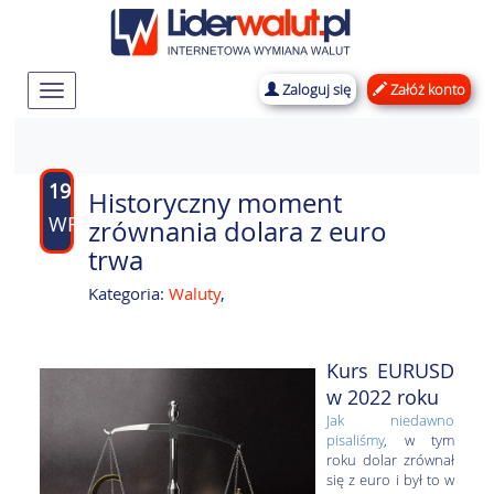
Zaloguj się
Załóż konto
Rozwiń
nawigację
19
Historyczny moment
WRZ
zrównania dolara z euro
trwa
Kategoria:
Waluty
,
Kurs EURUSD
w 2022 roku
Jak niedawno
pisaliśmy
, w tym
roku dolar zrównał
się z euro i był to w