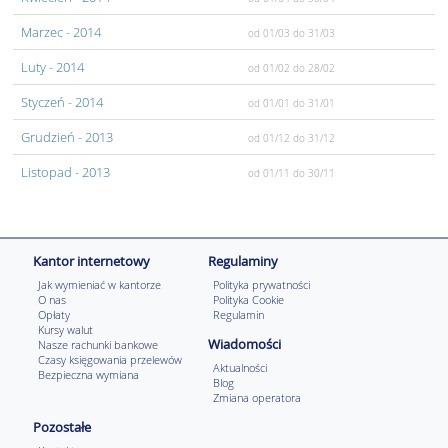
Marzec
- 2014
od 01/03
do 31/03
Luty
- 2014
od 01/02
do 28/02
Styczeń
- 2014
od 01/01
do 31/01
Grudzień
- 2013
od 01/12
do 31/12
Listopad
- 2013
od 01/11
do 30/11
Kantor internetowy
Regulaminy
Jak wymieniać w kantorze
Polityka prywatności
O nas
Polityka Cookie
Opłaty
Regulamin
Kursy walut
Wiadomości
Nasze rachunki bankowe
Czasy księgowania przelewów
Aktualności
Bezpieczna wymiana
Blog
Zmiana operatora
Pozostałe