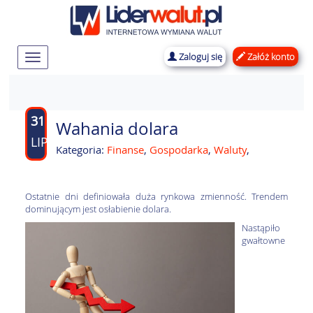
Zaloguj się
Załóż konto
Rozwiń
nawigację
31
Wahania dolara
LIP
Kategoria:
Finanse
,
Gospodarka
,
Waluty
,
Ostatnie dni definiowała duża rynkowa zmienność. Trendem
dominującym jest osłabienie dolara.
Nastąpiło
gwałtowne