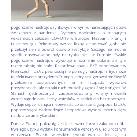
pogorszenie nastrojów rynkowych w wyniku narastających obaw
związanych z pandemią. Słyszymy doniesienia o rosnących
wskaźnikach zakażeń COVID-19 w Europie, Hiszpanii, Francji i
Luksemburgu. Rekordowy wzrost liczby zachorowań globalnie
przełożył się na powrót obaw o restrykcje. Szczególnie mocne
spadki obserwowane były na rynku akcji w Europie. Zwykle
pogorszenie nastrojów wywołuje umocnienie dolara, ale tym
razem tak się nie stało. Rekordowe spadki PKB odnotowane w
Niemczech i USA z pewnością nie pomogły nastrojom. Być może
to efekt tweeta prezydenta Trumpa, który zasugerował możliwość
przełożenia zaplanowanych na 3 listopada wyborów
prezydenckich, ale na taki ruch musiałby zgodzić się Kongres. W
Stanach Zjednoczonych zaobserwowaliśmy kolejny niewielki
wzrost tygodniowej liczby wniosków o zasiłek dla bezrobotnych.
Wydaje się, że rosnąca niepewność co do stanu gospodarki USA,
poprzedzająca nadchodzące listopadowe wybory, mocno ciąży
na dolarze amerykańskim.
Dane z Francji, pokazały, że dzięki wzmożonym zakupom dóbr
trwałego użytku wydatki konsumenckie wzrosły w ujęciu rocznym
w czerwcu. Przede wszystkim jednak wzrosła inflacja, co