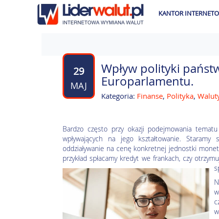
KANTOR INTERNET
Wpływ polityki państ
29
Europarlamentu.
MAJ
Kategoria:
Finanse
,
Polityka
,
Walut
Bardzo często przy okazji podejmowania tematu
wpływających na jego kształtowanie. Staramy
oddziaływanie na cenę konkretnej jednostki moneta
przykład
spłacamy kredyt we frankach, czy otrzym
s
N
w
c
w