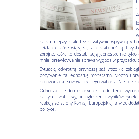
t
z
z
J
w
w
najistotniejszych ale też negatywnie wpływających
działania, które wiążą się z niestabilnością. Prz
zbrojne, które to destabilizują jednostkę nie tylk
mniej przewidywalnie sprawa wygląda w przypadku zda
Sytuację odwrotną przynoszą zaś wszelkie zabie
pozytywnie na jednostkę monetarną. Mocno upras
notowania kursów waluty i jego wahania. Nie bez zn
Odnosząc się do minionych kilka dni temu wyborów
na rynek walutowy, po ogłoszeniu wyników rynek
reakcją ze strony Komisji Europejskiej, a więc dod
polityce.