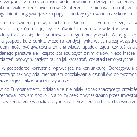
e związane z emocjonalnym podejmowaniem decyzji o sprzedaży 
akupie waluty przez inwestorów. Ostatecznie też niebagatelną rolę w c
agadnieniu odgrywa zjawisko popytu i podaży dyktowane przez konsumen
esteśmy świeżo po wyborach do Parlamentu Europejskiego, a w
ydarzeniu, które chcąc, czy nie również bierze udział w kształtowaniu 
aluty i zalicza się do czynników z kategorii politycznych. W tej grupi
 na gospodarkę z punktu widzenia kondycji rynku walut należą wszystki
ykładem może być gwałtowna zmiana władzy, upadek rządu, czy też dział
o danego państwa ale i często sąsiadujących z nim krajów. Nieco inaczej
rzeń losowych, nagłych takich jak katastrofy, czy ataki terrorystyczne.
gi w gospodarce korzystnie wpływające na koniunkturę. Odreagowują 
zczając tak wygląda mechanizm oddziaływania czynników politycznych
aczenia jest także program wyborczy.
 do Europarlamentu działania te nie miały jednak znaczącego przełoż
 cechował bowiem spokój. Ma to związek z wyczekiwaną przez inwesto
atkowo znaczenie w analizie czynnika politycznego ma hierarchia wydarz