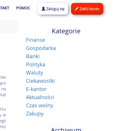
TAKT
POMOC
Zaloguj się
Załóż konto
Kategorie
Finanse
Gospodarka
Banki
Polityka
Waluty
ków
Ciekawostki
ące
E-kantor
o na
 lub
Aktualności
Czas wolny
rsu
Zakupy
my w
ego
 też
Archiwum