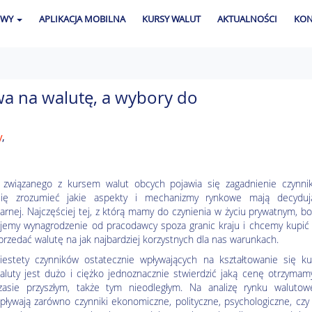
OWY
APLIKACJA MOBILNA
KURSY WALUT
AKTUALNOŚCI
KON
wa na walutę, a wybory do
y
,
 związanego z kursem walut obcych pojawia się zagadnienie czynni
 się zrozumieć jakie aspekty i mechanizmy rynkowe mają decyduj
rnej. Najczęściej tej, z którą mamy do czynienia w życiu prywatnym, b
ujemy wynagrodzenie od pracodawcy spoza granic kraju i chcemy kupić
przedać walutę na jak najbardziej korzystnych dla nas warunkach.
iestety czynników ostatecznie wpływających na kształtowanie się ku
aluty jest dużo i ciężko jednoznacznie stwierdzić jaką cenę otrzyma
zasie przyszłym, także tym nieodległym. Na analizę rynku walutow
pływają zarówno czynniki ekonomiczne, polityczne, psychologiczne, czy