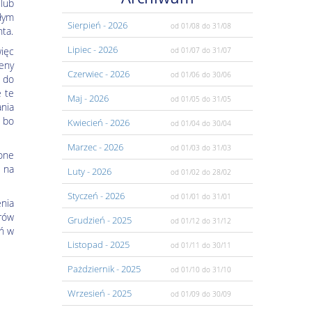
lub
ałym
Sierpień
- 2026
od 01/08
do 31/08
ta.
Lipiec
- 2026
ięc
od 01/07
do 31/07
ceny
Czerwiec
- 2026
od 01/06
do 30/06
e do
e te
Maj
- 2026
od 01/05
do 31/05
ania
, bo
Kwiecień
- 2026
od 01/04
do 30/04
Marzec
- 2026
od 01/03
do 31/03
one
 na
Luty
- 2026
od 01/02
do 28/02
Styczeń
- 2026
od 01/01
do 31/01
enia
rów
Grudzień
- 2025
od 01/12
do 31/12
eń w
Listopad
- 2025
od 01/11
do 30/11
Pażdziernik
- 2025
od 01/10
do 31/10
Wrzesień
- 2025
od 01/09
do 30/09