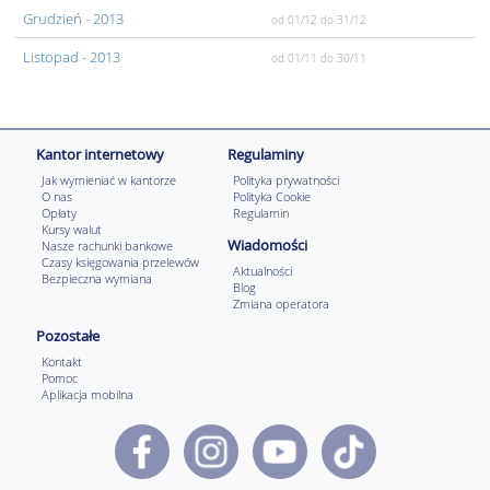
Grudzień
- 2013
od 01/12
do 31/12
Listopad
- 2013
od 01/11
do 30/11
Kantor internetowy
Regulaminy
Jak wymieniać w kantorze
Polityka prywatności
O nas
Polityka Cookie
Opłaty
Regulamin
Kursy walut
Wiadomości
Nasze rachunki bankowe
Czasy księgowania przelewów
Aktualności
Bezpieczna wymiana
Blog
Zmiana operatora
Pozostałe
Kontakt
Pomoc
Aplikacja mobilna