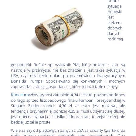
Dobra
sytuacja
złotówki
jest
efektem
dobrych
danych
rodzimej
gospodarki. Rośnie np. wskaźnik PMI, który pokazuje, jakie są
nastroje w przemyśle. Nie bez znaczenia jest także sytuacja w
USA, czyli osłabienie dolara po przemówieniu inauguracyjnym
Donalda Trumpa. Spodziewano się konkretnych i mocnych
zapowiedzi strategii gospodarczej, które jednak takie nie były.
Kurs euro
/złoty wynosi aktualnie 4,34 i jest to poziom podobny
do tego sprzed listopadowego finału kampanii prezydenckiej w
Stanach Zjednoczonych. 4,30 zł za euro jest możliwe, ale
tendencja przynajmniej poniżej 4,35 zł musi utrzymać się dłużej.
Jeśli obecna sytuacja jest tylko jednorazowa, to zejście niżej nie
będzie już takie proste.
Wiele zależy od piątkowych danych z USA za czwarty kwartał oraz
prób wyceny marcowej podwyżki stóp procentowych. Oba