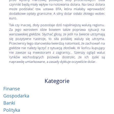
czynniki będą miały wpływ na notowania dolara. Na rzecz dolara
może podziałać tzw. ustawa BTA, która miałaby wprowadzić
dodatkowe opłaty graniczne. A silny dolar osłabi złotego wobec
euro.
Tak czy inaczej, złoty pozostaje dziś najsilniejszą walutą regionu.
Za jego wzrostem idzie bowiem także poprawa sytuacji na
warszawskiej giełdzie. Słychać głosy, że jeśli na świecie utrzymają
się pozytywne nastroje, to siła polskiej waluty się utrzyma.
Przeciwnicy tego stanowiska twierdzą natomiast, że zachowań na
giełdzie nie należy łączyć z sytuacją złotówki. W końcu kupujący
nie zawsze są inwestorami z zagranicy… Szerszy ogląd walut
rynków wschodzących pozwala dostrzec, że ich zyski są
naprawdę umiarkowane, a zasady dyktuje oczywiście dolar.
Kategorie
Finanse
Gospodarka
Banki
Polityka