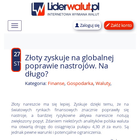
Zaloguj się
Załóż konto
Rozwiń
nawigację
27
Złoty zyskuje na globalnej
STY
poprawie nastrojów. Na
długo?
Kategoria:
Finanse
,
Gospodarka
,
Waluty
,
Złoty nareszcie ma się lepiej. Zyskuje dzięki temu, że na
światowych rynkach finansowych znacznie poprawiły się
nastroje, a bardziej ryzykowne aktywa nareszcie notują
zwiększony popyt. Zdaniem niektórych analityków polska waluta
ma otwartą drogę do osiągnięcia pułapu 4,30 zł za euro. Są
jednak pewne warunki i potencjalne ograniczenia.