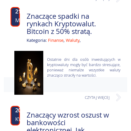
21
Znaczące spadki na
MAJ
rynkach Kryptowalut.
Bitcoin z 50% stratą.
Kategoria:
Finanse
,
Waluty
,
Ostatnie dni dla osób inwestujących w
kryptowaluty mogły być bardzo stresujące,
ponieważ niemalże wszystkie waluty
znacząco straciły na wartości.
CZYTAJ WIĘCEJ
20
Znaczący wzrost oszust w
KWI
bankowości
elektronicznej. Jak