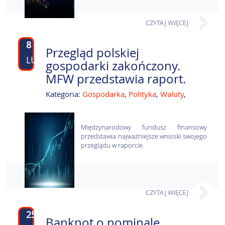
CZYTAJ WIĘCEJ
8
Przegląd polskiej
LUT
gospodarki zakończony.
MFW przedstawia raport.
Kategoria:
Gospodarka
,
Polityka
,
Waluty
,
Międzynarodowy fundusz finansowy
przedstawia najważniejsze wnioski swojego
przeglądu w raporcie.
CZYTAJ WIĘCEJ
25
Banknot o nominale