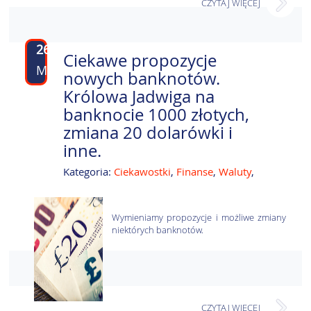
CZYTAJ WIĘCEJ
26
Ciekawe propozycje
MAJ
nowych banknotów.
Królowa Jadwiga na
banknocie 1000 złotych,
zmiana 20 dolarówki i
inne.
Kategoria:
Ciekawostki
,
Finanse
,
Waluty
,
Wymieniamy propozycje i możliwe zmiany
niektórych banknotów.
CZYTAJ WIĘCEJ