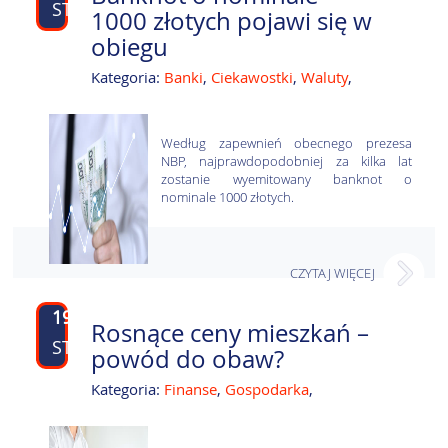
STY
1000 złotych pojawi się w
obiegu
Kategoria:
Banki
,
Ciekawostki
,
Waluty
,
Według zapewnień obecnego prezesa
NBP, najprawdopodobniej za kilka lat
zostanie wyemitowany banknot o
nominale 1000 złotych.
CZYTAJ WIĘCEJ
19
Rosnące ceny mieszkań –
STY
powód do obaw?
Kategoria:
Finanse
,
Gospodarka
,