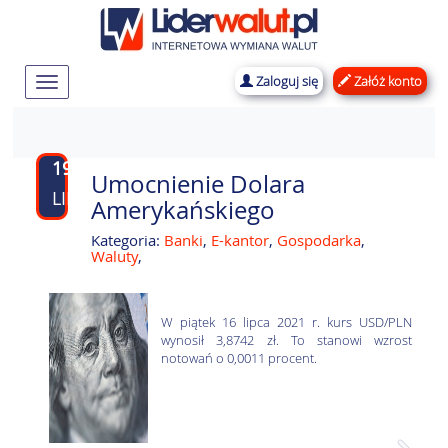
Zaloguj się
Załóż konto
Rozwiń
nawigację
19
Umocnienie Dolara
LIP
Amerykańskiego
Kategoria:
Banki
,
E-kantor
,
Gospodarka
,
Waluty
,
W piątek 16 lipca 2021 r. kurs USD/PLN
wynosił 3,8742 zł. To stanowi wzrost
notowań o 0,0011 procent.