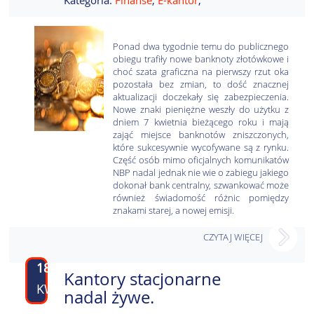
Kategoria:
Finanse
,
E-kantor
,
Ponad dwa tygodnie temu do publicznego
obiegu trafiły nowe banknoty złotówkowe i
choć szata graficzna na pierwszy rzut oka
pozostała bez zmian, to dość znacznej
aktualizacji doczekały się zabezpieczenia.
Nowe znaki pieniężne weszły do użytku z
dniem 7 kwietnia bieżącego roku i mają
zająć miejsce banknotów zniszczonych,
które sukcesywnie wycofywane są z rynku.
Część osób mimo oficjalnych komunikatów
NBP nadal jednak nie wie o zabiegu jakiego
dokonał bank centralny, szwankować może
również świadomość różnic pomiędzy
znakami starej, a nowej emisji.
CZYTAJ WIĘCEJ
18
Kantory stacjonarne
KWI
nadal żywe.