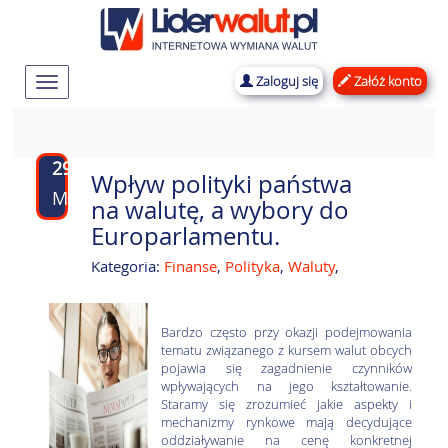
Zaloguj się
Załóż konto
Rozwiń
nawigację
29
Wpływ polityki państwa
MAJ
na walutę, a wybory do
Europarlamentu.
Kategoria:
Finanse
,
Polityka
,
Waluty
,
Bardzo często przy okazji podejmowania
tematu związanego z kursem walut obcych
pojawia się zagadnienie czynników
wpływających na jego kształtowanie.
Staramy się zrozumieć jakie aspekty i
mechanizmy rynkowe mają decydujące
oddziaływanie na cenę konkretnej