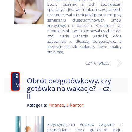
Spory odsetek z tych zobowiązań
spłacanych jest we frankach szwajcarskich
oraz euro, walucie niegdyś popularnej przy
zawieraniu długoterminowych umów
kredytowych z bankiem. Kilkanaście lat
temu kurs obu walut cechowała stabilność,
czyli niskie wahania wartości, które
zapewniały w dłuższej perspektywie, a
przynajmniej tak zakładały liczne analizy
stałą ratę.
CZYTAJ WIĘCEJ
9
Obrót bezgotówkowy, czy
MAJ
gotówka na wakacje? – cz.
II
Kategoria:
Finanse
,
E-kantor
,
Przyzwyczajenia Polaków związane z
płatnościami poza granicami kraju