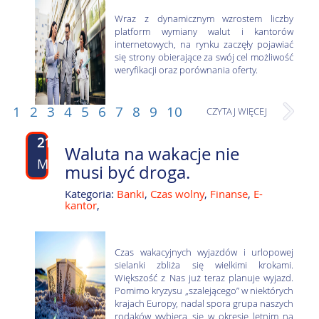
Wraz z dynamicznym wzrostem liczby
platform wymiany walut i kantorów
internetowych, na rynku zaczęły pojawiać
się strony obierające za swój cel możliwość
weryfikacji oraz porównania oferty.
1
2
3
4
5
6
7
8
9
10
CZYTAJ WIĘCEJ
21
Waluta na wakacje nie
MAR
musi być droga.
Kategoria:
Banki
,
Czas wolny
,
Finanse
,
E-
kantor
,
Czas wakacyjnych wyjazdów i urlopowej
sielanki zbliża się wielkimi krokami.
Większość z Nas już teraz planuje wyjazd.
Pomimo kryzysu „szalejącego” w niektórych
krajach Europy, nadal spora grupa naszych
rodaków wybiera się w okresie letnim na