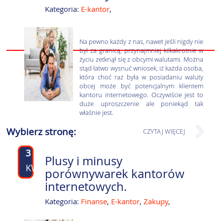
Kategoria:
E-kantor
,
Na pewno każdy z nas, nawet jeśli nigdy nie
był za granicą, przynajmniej kilkakrotnie w
życiu zetknął się z obcymi walutami. Można
stąd łatwo wysnuć wniosek, iż każda osoba,
która choć raz była w posiadaniu waluty
obcej może być potencjalnym klientem
kantoru internetowego. Oczywiście jest to
duże uproszczenie ale poniekąd tak
właśnie jest.
Wybierz stronę:
CZYTAJ WIĘCEJ
3
Plusy i minusy
KWI
porównywarek kantorów
internetowych.
Kategoria:
Finanse
,
E-kantor
,
Zakupy
,