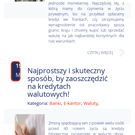
jednostki monetarnej. Najczęściej tej, z
którą mamy do czynienia w życiu
prywatnym, bo na przykład
spłacamy
kredyt we frankach, czy otrzymujemy
wynagrodzenie od pracodawcy spoza
granic kraju i chcemy kupić lub sprzedać
walutę na jak najbardziej korzystnych dla
nas warunkach.
CZYTAJ WIĘCEJ
19
Najprostszy i skuteczny
MAJ
sposób, by zaoszczędzić
na kredytach
walutowych!
Kategoria:
Banki
,
E-kantor
,
Waluty
,
Zmorą spędzającą sen z powiek wielu osób
przed 40 rokiem życia są kredyty
hipoteczne zaciągnięte w walucie obcej.