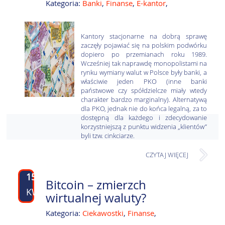
Kategoria:
Banki
,
Finanse
,
E-kantor
,
Kantory stacjonarne na dobrą sprawę
zaczęły pojawiać się na polskim podwórku
dopiero po przemianach roku 1989.
Wcześniej tak naprawdę monopolistami na
rynku wymiany walut w Polsce były banki, a
właściwie jeden PKO (inne banki
państwowe czy spółdzielcze miały wtedy
charakter bardzo marginalny). Alternatywą
dla PKO, jednak nie do końca legalną, za to
dostępną dla każdego i zdecydowanie
korzystniejszą z punktu widzenia „klientów”
byli tzw. cinkciarze.
CZYTAJ WIĘCEJ
15
Bitcoin – zmierzch
KWI
wirtualnej waluty?
Kategoria:
Ciekawostki
,
Finanse
,